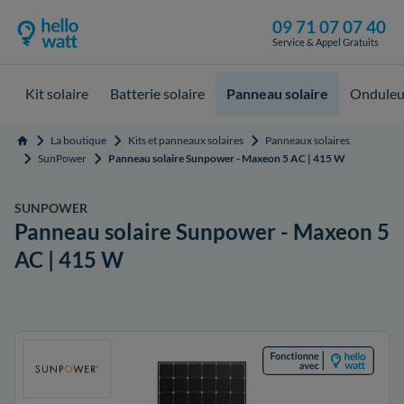
09 71 07 07 40
Service & Appel Gratuits
Kit solaire
Batterie solaire
Panneau solaire
Onduleur
La boutique
Kits et panneaux solaires
Panneaux solaires
Accueil
SunPower
Panneau solaire Sunpower - Maxeon 5 AC | 415 W
SUNPOWER
Panneau solaire Sunpower - Maxeon 5
AC | 415 W