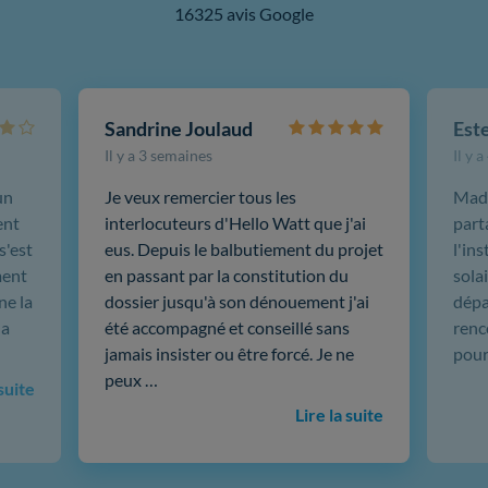
16325 avis Google
Sandrine Joulaud
Est
Il y a 3 semaines
Il y 
un
Je veux remercier tous les
Mada
ent
interlocuteurs d'Hello Watt que j'ai
part
s'est
eus. Depuis le balbutiement du projet
l'in
ment
en passant par la constitution du
sola
ne la
dossier jusqu'à son dénouement j'ai
dépar
 a
été accompagné et conseillé sans
renc
jamais insister ou être forcé. Je ne
pour
peux …
 suite
Lire la suite