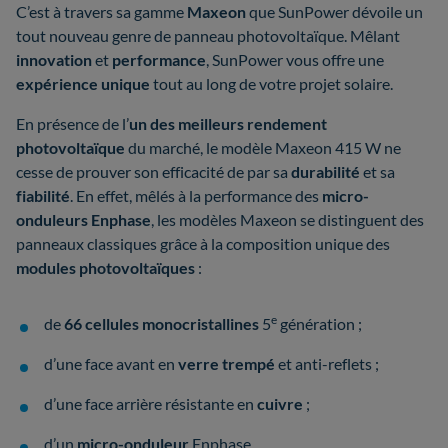
C’est à travers sa gamme
Maxeon
que SunPower dévoile un
tout nouveau genre de panneau photovoltaïque. Mêlant
innovation
et
performance
, SunPower vous offre une
expérience unique
tout au long de votre projet solaire.
En présence de l’
un des meilleurs rendement
photovoltaïque
du marché, le modèle Maxeon 415 W ne
cesse de prouver son efficacité de par sa
durabilité
et sa
fiabilité
. En effet, mêlés à la performance des
micro-
onduleurs Enphase
, les modèles Maxeon se distinguent des
panneaux classiques grâce à la composition unique des
modules photovoltaïques
:
e
de
66 cellules monocristallines
5
génération ;
d’une face avant en
verre trempé
et anti-reflets ;
d’une face arrière résistante en
cuivre
;
d’un
micro-onduleur
Enphase.