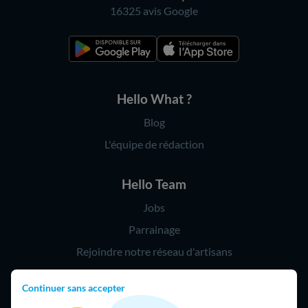
16325 avis
Google
Hello What ?
Blog
L'équipe de rédaction
Hello Team
Jobs
Parrainage
Rejoindre notre réseau d'artisans
Continuer sans accepter
Hello !