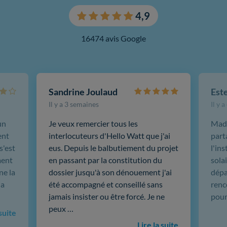
4,9
16474 avis Google
Sandrine Joulaud
Est
Il y a 3 semaines
Il y 
un
Je veux remercier tous les
Mada
ent
interlocuteurs d'Hello Watt que j'ai
part
s'est
eus. Depuis le balbutiement du projet
l'in
ment
en passant par la constitution du
sola
ne la
dossier jusqu'à son dénouement j'ai
dépar
 a
été accompagné et conseillé sans
renc
jamais insister ou être forcé. Je ne
pour
peux …
 suite
Lire la suite