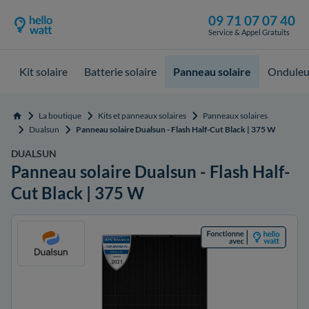
09 71 07 07 40
Service & Appel Gratuits
Kit solaire
Batterie solaire
Panneau solaire
Onduleur
La boutique
Kits et panneaux solaires
Panneaux solaires
Accueil
Dualsun
Panneau solaire Dualsun - Flash Half-Cut Black | 375 W
DUALSUN
Panneau solaire Dualsun - Flash Half-
Cut Black | 375 W