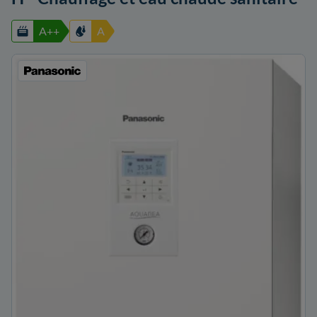
A++
A