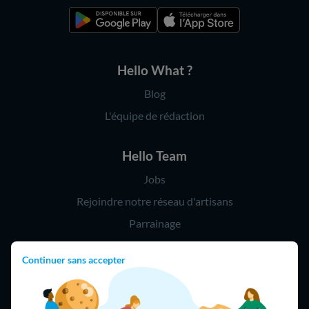
Hello What ?
Blog
L'équipe de rédaction
Hello Team
Jobs
Rejoindre notre réseau d'artisans
Parrainage
Continuer sans accepter
Hello !
09 75 18 60 60
(8h-21h)
75018 Paris