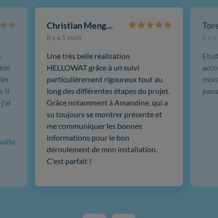
Christian Mengotti
Il y a 1 mois
Il y 
e
Une très belle réalisation
Etud
ion
HELLOWAT grâce à un suivi
acco
ler
particulièrement rigoureux tout au
mome
 Il
long des différentes étapes du projet.
paus
j'ai
Grâce notamment à Amandine, qui a
su toujours se montrer présente et
me communiquer les bonnes
informations pour le bon
 suite
déroulement de mon installation.
C'est parfait !