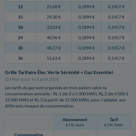
12
25,68 €
0,1894 €
0,1457 €
15
29,30 €
0,1894 €
0,1457 €
18
33,03 €
0,1894 €
0,1457 €
24
40,96 €
0,1894 €
0,1457 €
30
48,27 €
0,1894 €
0,1457 €
36
55,63 €
0,1894 €
0,1457 €
Grille Tarifaire Élec Verte Sérénité + Gaz Essentiel
Mise à jour le
3 août 2026
Les tarifs du gaz sont organisés en trois paliers selon la
consommation annuelle : RL.1 (de 0 à 5 000 kWh), RL.2 (de 5 000 à
15 000 kWh) et RL.3 (à partir de 15 000 kWh), pour s'adapter aux
différents niveaux de consommation.
Abonnement
Tarif
€ TTC /mois
€ TTC /kWh
Consommation
.