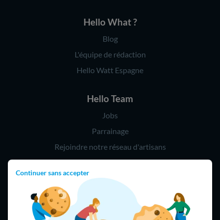
Hello What ?
Blog
L'équipe de rédaction
Hello Watt Espagne
Hello Team
Jobs
Parrainage
Rejoindre notre réseau d'artisans
Continuer sans accepter
Hello !
09 75 18 60 60
(8h-21h)
75018 Paris