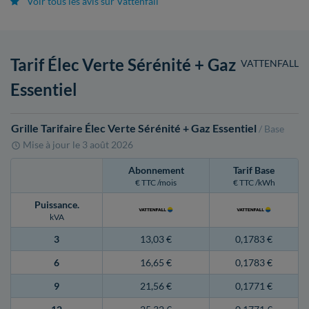
Voir tous les avis sur Vattenfall
Tarif Élec Verte Sérénité + Gaz
VATTENFALL
Essentiel
Grille Tarifaire Élec Verte Sérénité + Gaz Essentiel
/ Base
Mise à jour le
3 août 2026
Abonnement
Tarif Base
€ TTC /mois
€ TTC /kWh
Puissance
.
kVA
3
13,03 €
0,1783 €
6
16,65 €
0,1783 €
9
21,56 €
0,1771 €