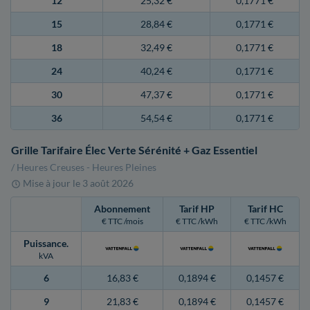
12
25,32 €
0,1771 €
15
28,84 €
0,1771 €
18
32,49 €
0,1771 €
24
40,24 €
0,1771 €
30
47,37 €
0,1771 €
36
54,54 €
0,1771 €
Grille Tarifaire Élec Verte Sérénité + Gaz Essentiel
/ Heures Creuses - Heures Pleines
Mise à jour le
3 août 2026
Abonnement
Tarif HP
Tarif HC
€ TTC /mois
€ TTC /kWh
€ TTC /kWh
Puissance
.
kVA
6
16,83 €
0,1894 €
0,1457 €
9
21,83 €
0,1894 €
0,1457 €