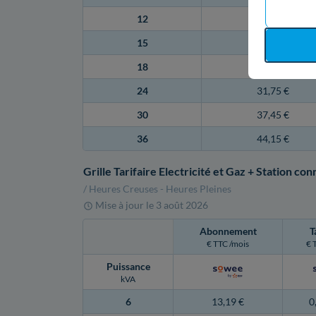
12
19,04 €
15
22,07 €
18
25,09 €
24
31,75 €
30
37,45 €
36
44,15 €
Grille Tarifaire Electricité et Gaz + Station co
/ Heures Creuses - Heures Pleines
Mise à jour le
3 août 2026
Abonnement
T
€ TTC /mois
€ 
Puissance
kVA
6
13,19 €
0