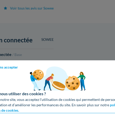
Voir tous les avis sur Sowee
ion connectée
SOWEE
nnectée
/ Base
ns accepter
Tarif Base
€ TTC /kWh
us utiliser des cookies ?
0,2335 €
 notre site, vous acceptez l’utilisation de cookies qui permettent de perso
0,2335 €
ation et d’améliorer les performances du site. En savoir plus sur notre
pol
n de cookies.
0,2335 €