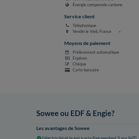
Énergie compensée carbone
Service client
Téléphonique
Vendin le Vieil, France
Moyens de paiement
Prélèvement automatique
Espèces
Chèque
Carte bancaire
Sowee ou EDF & Engie?
Les avantages de Sowee
L'électricité et le gaz à prix fixe pendant 3 ans (HT)