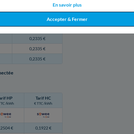
En savoir plus
0,2335 €
0,2335 €
Accepter & Fermer
0,2335 €
0,2335 €
0,2335 €
0,2335 €
nnectée
arif HP
Tarif HC
TTC /kWh
€ TTC /kWh
,2504 €
0,1922 €