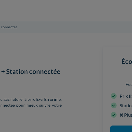
on connectée
Éco
z + Station connectée
Est
Prix f
u gaz naturel à prix fixe. En prime,
Stati
 connectée pour mieux suivre votre
❌ Plu