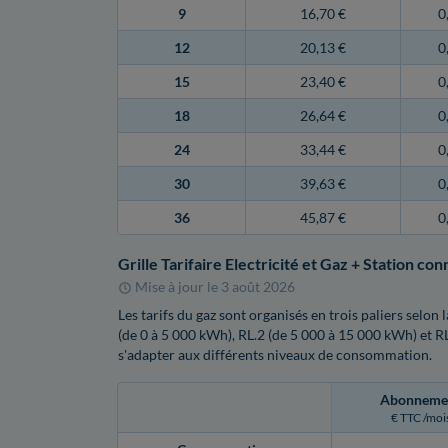
9
16,70 €
0
12
20,13 €
0
15
23,40 €
0
18
26,64 €
0
24
33,44 €
0
30
39,63 €
0
36
45,87 €
0
Grille Tarifaire Electricité et Gaz + Station co
Mise à jour le
3 août 2026
Les tarifs du gaz sont organisés en trois paliers selo
(de 0 à 5 000 kWh), RL.2 (de 5 000 à 15 000 kWh) et R
s'adapter aux différents niveaux de consommation.
Abonneme
€ TTC /moi