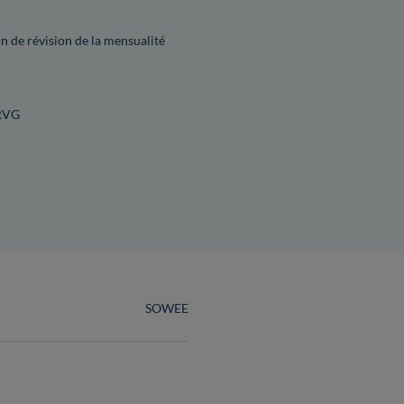
n de révision de la mensualité
PRVG
SOWEE