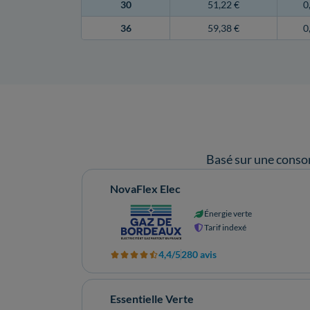
30
51,22 €
0
36
59,38 €
0
Basé sur une conso
NovaFlex Elec
Énergie verte
Tarif indexé
4,4/5
280 avis
Essentielle Verte