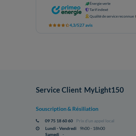
Énergie verte
Tarif indexé
Qualité de service reconnue
4,3/5
27 avis
Service Client
MyLight150
Souscription & Résiliation
09 75 18 60 60
Prix d'un appel local
Lundi - Vendredi
9h00 - 18h00
Samedi
-