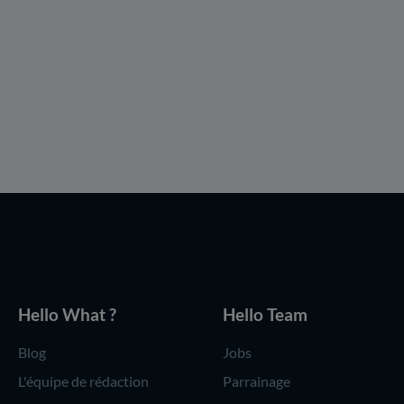
Hello What ?
Hello Team
Blog
Jobs
L'équipe de rédaction
Parrainage