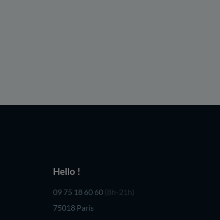
Hello !
09 75 18 60 60
(8h-21h)
75018 Paris