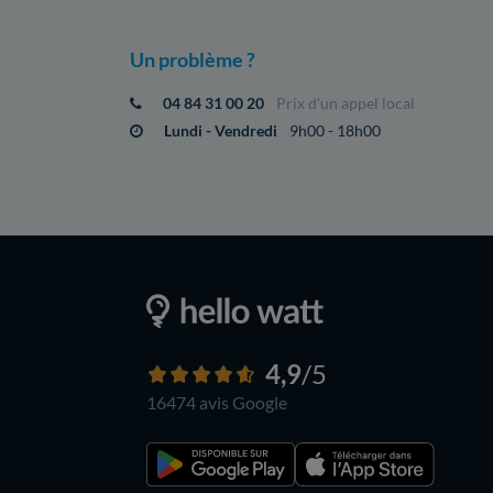
Un problème ?
04 84 31 00 20
Prix d'un appel local
Lundi - Vendredi
9h00 - 18h00
4,9
/5
16474 avis
Google