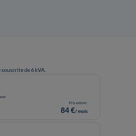
souscrite de 6 kVA.
dexé
Prix estimé :
84 €
/ mois