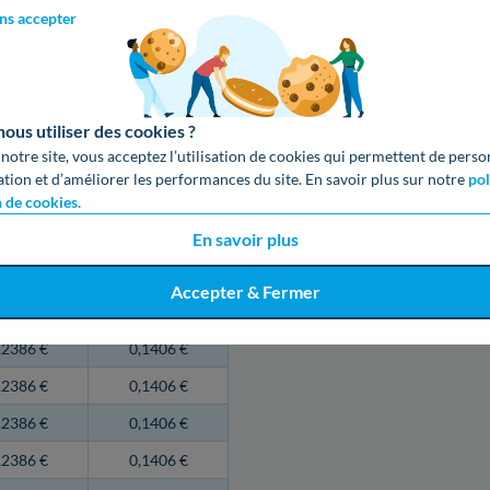
0,1985 €
ns accepter
0,1985 €
res Pleines
us utiliser des cookies ?
 notre site, vous acceptez l’utilisation de cookies qui permettent de perso
arif HP
Tarif HC
ation et d’améliorer les performances du site. En savoir plus sur notre
pol
TTC /kWh
€ TTC /kWh
n de cookies.
En savoir plus
,2386 €
0,1406 €
Accepter & Fermer
,2386 €
0,1406 €
,2386 €
0,1406 €
,2386 €
0,1406 €
,2386 €
0,1406 €
,2386 €
0,1406 €