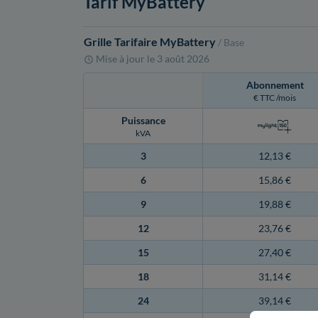
Tarif MyBattery
Grille Tarifaire MyBattery
/ Base
Mise à jour le
3 août 2026
Abonnement
€ TTC /mois
Puissance
kVA
3
12,13 €
6
15,86 €
9
19,88 €
12
23,76 €
15
27,40 €
18
31,14 €
24
39,14 €