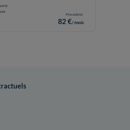
verte
dexé
Prix estimé :
82 €
/ mois
ractuels