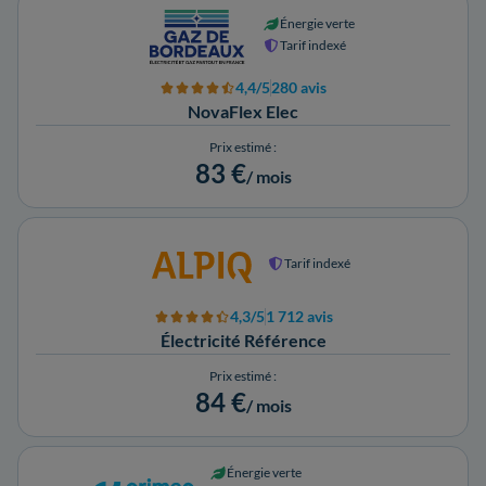
Énergie verte
Tarif indexé
4,4/5
280 avis
NovaFlex Elec
Prix estimé :
83 €
/ mois
Tarif indexé
4,3/5
1 712 avis
Électricité Référence
Prix estimé :
84 €
/ mois
Énergie verte