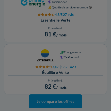
Tarif indexé
Qualité de service reconnue
4,3/5
27 avis
Essentielle Verte
Prix estimé :
81 €
/ mois
Énergie verte
Tarif indexé
4,0/5
1 825 avis
Équilibre Verte
Prix estimé :
82 €
/ mois
Je compare les offres