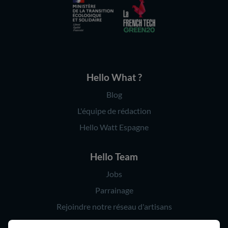
Hello What ?
Blog
L'équipe de rédaction
Hello Watt Espagne
Hello Team
Jobs
Parrainage
Rejoindre notre réseau d'artisans