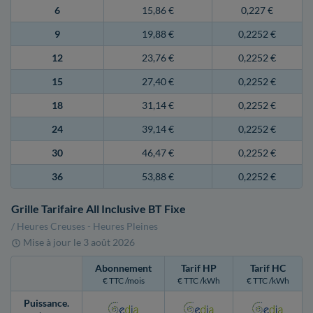
6
15,86 €
0,227 €
9
19,88 €
0,2252 €
12
23,76 €
0,2252 €
15
27,40 €
0,2252 €
18
31,14 €
0,2252 €
24
39,14 €
0,2252 €
30
46,47 €
0,2252 €
36
53,88 €
0,2252 €
Grille Tarifaire All Inclusive BT Fixe
/ Heures Creuses - Heures Pleines
Mise à jour le
3 août 2026
Abonnement
Tarif HP
Tarif HC
€ TTC /mois
€ TTC /kWh
€ TTC /kWh
Puissance
.