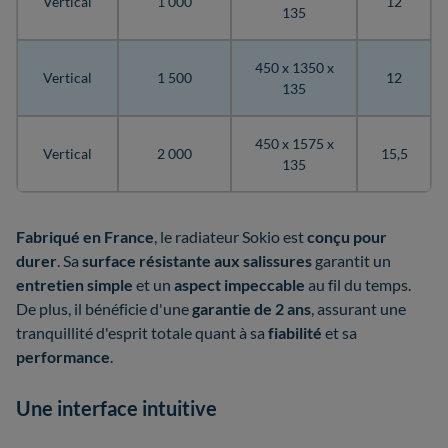
Vertical
1 000
12
135
450 x 1350 x
Vertical
1 500
12
135
450 x 1575 x
Vertical
2 000
15,5
135
Fabriqué en France
, le radiateur Sokio est
conçu pour
durer
. Sa
surface résistante aux salissures
garantit un
entretien
simple
et un
aspect impeccable
au fil du temps.
De plus, il bénéficie d'une
garantie de 2 ans
, assurant une
tranquillité d'esprit totale quant à sa
fiabilité
et sa
performance
.
Une interface intuitive