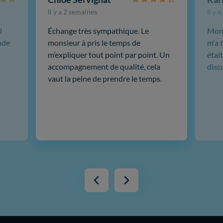
Il y a 2 semaines
Il y 
l
Échange très sympathique. Le
Mon 
nde
monsieur à pris le temps de
m'a t
m’expliquer tout point par point. Un
était
accompagnement de qualité, cela
disc
vaut la peine de prendre le temps.