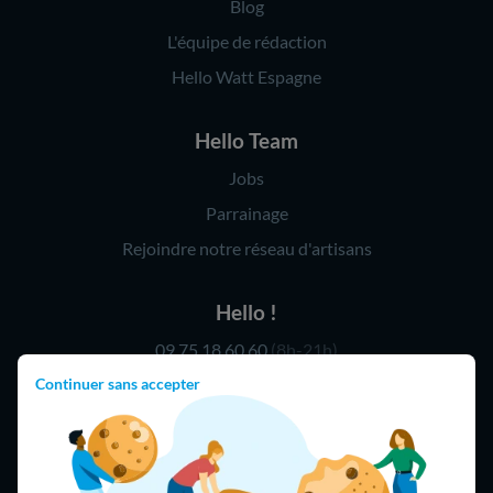
Blog
L'équipe de rédaction
Hello Watt Espagne
Hello Team
Jobs
Parrainage
Rejoindre notre réseau d'artisans
Hello !
09 75 18 60 60
(8h-21h)
Continuer sans accepter
75018 Paris