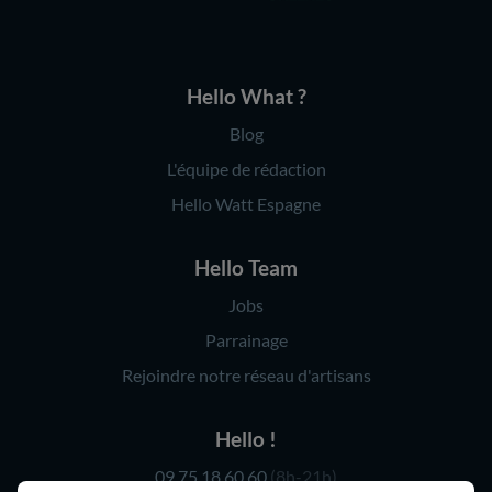
Hello What ?
Blog
L'équipe de rédaction
Hello Watt Espagne
Hello Team
Jobs
Parrainage
Rejoindre notre réseau d'artisans
Hello !
09 75 18 60 60
(8h-21h)