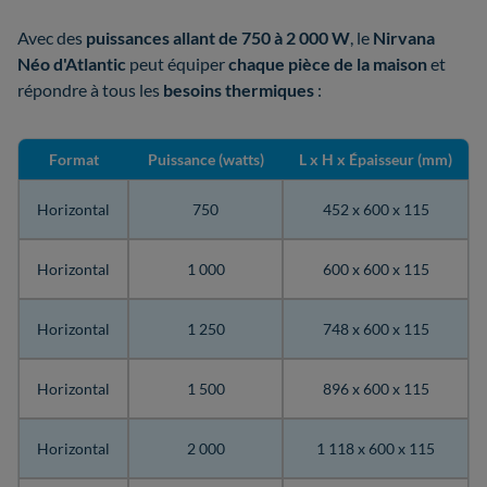
Avec des
puissances allant de 750 à 2 000 W
, le
Nirvana
Néo d'Atlantic
peut équiper
chaque pièce de la maison
et
répondre à tous les
besoins thermiques
:
Format
Puissance (watts)
L x H x Épaisseur (mm)
Horizontal
750
452 x 600 x 115
Horizontal
1 000
600 x 600 x 115
Horizontal
1 250
748 x 600 x 115
Horizontal
1 500
896 x 600 x 115
Horizontal
2 000
1 118 x 600 x 115