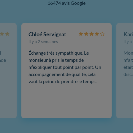
16474 avis Google
Chloé Servignat
Il y a 2 semaines
Il y 
l
Échange très sympathique. Le
Mon 
nde
monsieur à pris le temps de
m'a t
m’expliquer tout point par point. Un
était
accompagnement de qualité, cela
disc
vaut la peine de prendre le temps.