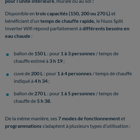
pour l’unité intérieure
, murale ou au sol !
Disponible en
trois capacités (150, 200 ou 270 L)
et
bénéficiant d’un
temps de chauffe rapide,
le Nuos Split
Inverter Wifi répond parfaitement à
différents besoins en
eau chaude
:
ballon de
150 L
: pour
1 à 3 personnes
/ temps de
chauffe estimé à
3 h 19
;
cuve de
200 L
: pour
1 à 4 personnes
/ temps de chauffe
indiqué à
4 h 34
;
ballon de
270 L
: pour
1 à 5 personnes
/ temps de
chauffe de
5 h 38
.
De la même manière, ses
7
modes de fonctionnement
et
programmations
s’adaptent à plusieurs types d’utilisation :