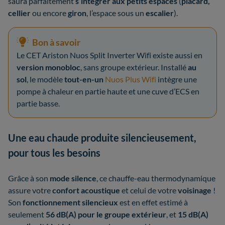
saura parfaitement
s’intégrer aux petits espaces
(
placard,
cellier
ou encore
giron
, l’espace sous un
escalier
).
Bon à savoir
Le CET Ariston Nuos Split Inverter Wifi existe aussi en
version monobloc
, sans groupe extérieur. Installé
au
sol
, le modèle
tout-en-un
Nuos Plus Wifi
intègre une
pompe à chaleur en partie haute et une cuve d’ECS en
partie basse.
Une eau chaude produite silencieusement,
pour tous les besoins
Grâce à son
mode silence
, ce chauffe-eau thermodynamique
assure votre
confort acoustique
et celui de votre
voisinage
!
Son
fonctionnement silencieux
est en effet estimé à
seulement
56 dB(A)
pour le groupe extérieur
, et
15 dB(A)