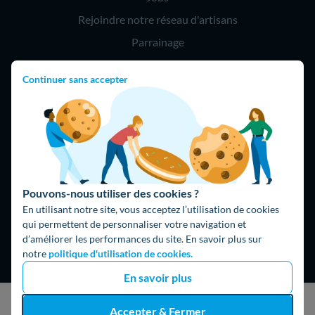
Rejoindre notre réseau d'artisans
Parrainage
Continuer sans accepter
Hello !
09 75 18 60 60
(8h-21h)
75018 Paris
Pouvons-nous utiliser des cookies ?
En utilisant notre site, vous acceptez l’utilisation de cookies
qui permettent de personnaliser votre navigation et
d’améliorer les performances du site. En savoir plus sur
Fait avec ⚡ par Hello Watt
notre
politique d'utilisation de cookies.
© 2026 Hello Watt |
CGU
|
Mentions légales
|
Données
En savoir plus
personnelles
|
Cookies
|
Méthodologie et fonctionnement du
à partir de
comparateur
|
Traitement des avis
Accepter & Fermer
Demander mon devis gratuit