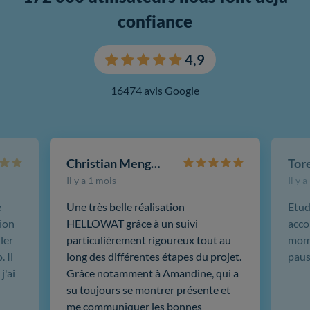
confiance
4,9
16474 avis Google
Christian Mengotti
Il y a 1 mois
Il y 
e
Une très belle réalisation
Etud
ion
HELLOWAT grâce à un suivi
acco
ler
particulièrement rigoureux tout au
mome
 Il
long des différentes étapes du projet.
paus
j'ai
Grâce notamment à Amandine, qui a
su toujours se montrer présente et
me communiquer les bonnes