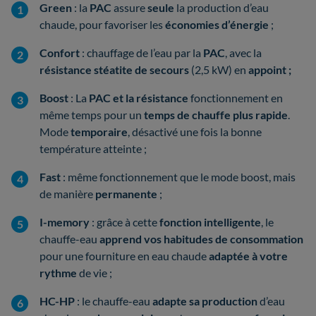
Green
: la
PAC
assure
seule
la production d’eau
chaude, pour favoriser les
économies d’énergie
;
Confort
: chauffage de l’eau par la
PAC
, avec la
résistance stéatite de secours
(2,5 kW) en
appoint ;
Boost
: La
PAC et la résistance
fonctionnement en
même temps pour un
temps de chauffe plus rapide
.
Mode
temporaire
, désactivé une fois la bonne
température atteinte ;
Fast
: même fonctionnement que le mode boost, mais
de manière
permanente
;
I-memory
: grâce à cette
fonction intelligente
, le
chauffe-eau
apprend vos habitudes de consommation
pour une fourniture en eau chaude
adaptée à votre
rythme
de vie ;
HC-HP
: le chauffe-eau
adapte sa production
d’eau