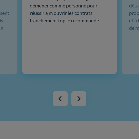
démener comme personne pour
déta
iment
réussir a m ouvrir les contrats
prop
is
franchement top je recommande
et à 
n,
de m