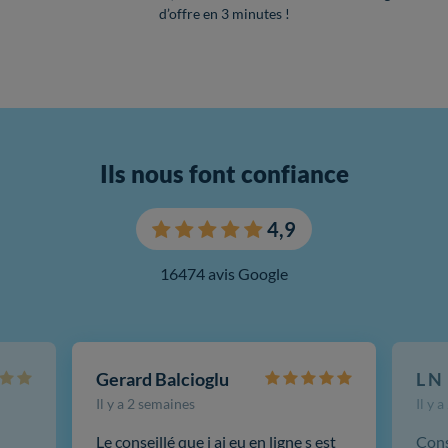
d’offre en 3 minutes !
Ils nous font confiance
4,9
16474 avis Google
Gerard Balcioglu
L N
Il y a 2 semaines
Il y 
Le conseillé que j ai eu en ligne s est
Cons