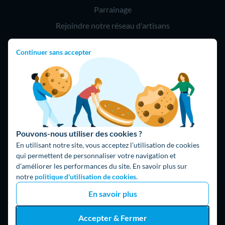
Parrainage
Rejoindre notre réseau d'artisans
Continuer sans accepter
Hello !
09 75 18 60 60
(8h-21h)
75018 Paris
Pouvons-nous utiliser des cookies ?
En utilisant notre site, vous acceptez l’utilisation de cookies
qui permettent de personnaliser votre navigation et
d’améliorer les performances du site. En savoir plus sur
Fait avec ⚡ par Hello Watt
notre
politique d'utilisation de cookies.
© 2026 Hello Watt |
CGU
|
Mentions légales
|
Données
En savoir plus
personnelles
|
Cookies
|
Méthodologie et fonctionnement du
comparateur
|
Traitement des avis
Accepter & Fermer