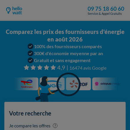
09 75 18 60 60
Service & Appel Gratuits
Comparez les prix des fournisseurs d'énergie
en août 2026
100% des fournisseurs comparés
300€ d'économie moyenne par an
Gratuit et sans engagement
4,9 |
16474 avis Google
Votre recherche
Je compare les offres
?