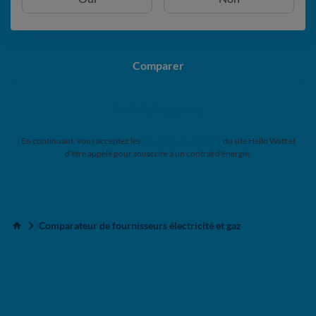
Comparer
Me faire appeler
En continuant, vous acceptez les
Conditions Générales
du site Hello Watt et
d'être appelé pour souscrire à un contrat d'énergie.
Comparateur de fournisseurs électricité et gaz
Accueil
Pourquoi comparer avec Hello Watt ?